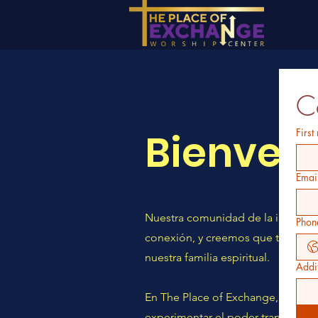
C
Bienven
First
Emai
Nuestra comunidad de la iglesia es
Phon
conexión, y creemos que todos los
nuestra familia espiritual.
Addit
En The Place of Exchange, nos c
experimentar el poder transforma