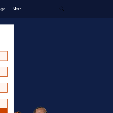
age
More...