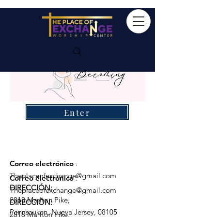
Enter
Correo electrónico
:
Theplaceofexchange@gmail.com
Correo electrónico
:
DIRECCIÓN:
Theplaceofexchange@gmail.com
2818 Marlton Pike,
DIRECCIÓN:
Pennsauken, Nueva Jersey, 08105
2818 Marlton Pike,