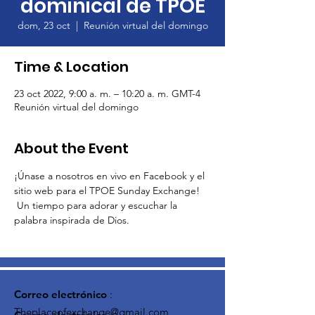
dominical de TPOE
dom, 23 oct
  |  
Reunión virtual del domingo
Time & Location
23 oct 2022, 9:00 a. m. – 10:20 a. m. GMT-4
Reunión virtual del domingo
About the Event
¡Únase a nosotros en vivo en Facebook y el 
sitio web para el TPOE Sunday Exchange!
 Un tiempo para adorar y escuchar la 
palabra inspirada de Dios.
Correo electrónico
:
Theplaceofexchange@gmail.com