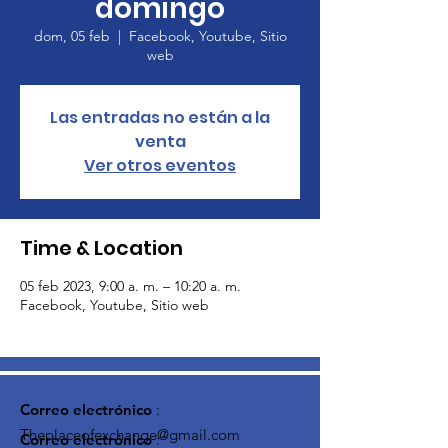
domingo
dom, 05 feb
  |  
Facebook, Youtube, Sitio
web
Las entradas no están a la
venta
Ver otros eventos
Time & Location
05 feb 2023, 9:00 a. m. – 10:20 a. m.
Facebook, Youtube, Sitio web
Correo electrónico
:
Theplaceofexchange@gmail.com
Correo electrónico
: