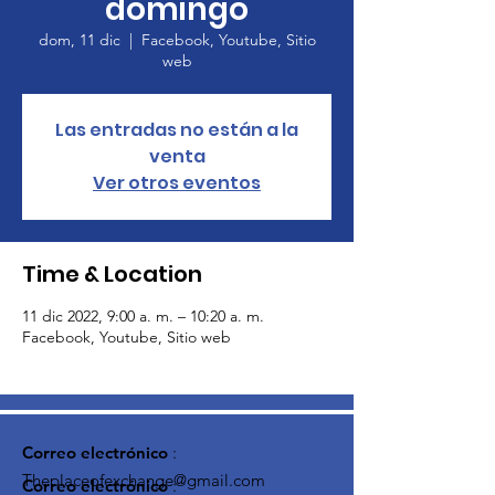
domingo
dom, 11 dic
  |  
Facebook, Youtube, Sitio
web
Las entradas no están a la
venta
Ver otros eventos
Time & Location
11 dic 2022, 9:00 a. m. – 10:20 a. m.
Facebook, Youtube, Sitio web
Correo electrónico
:
Theplaceofexchange@gmail.com
Correo electrónico
: