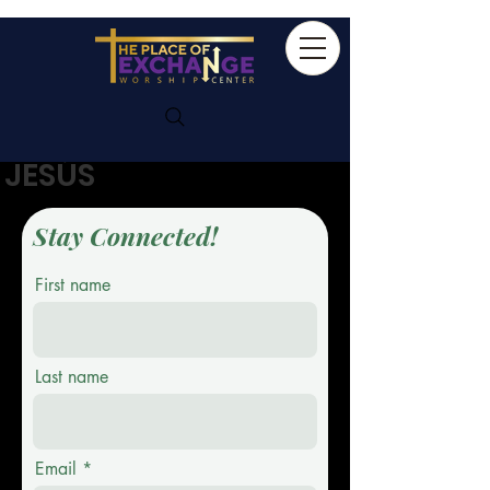
ENCUENTRO CON
JESÚS
Stay Connected!
First name
Last name
Email